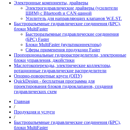
Электронные компоненты, драйверы
Электрогидравлические драйверы (усилители
ШИМ) с Bluetooth и CAN-шиной
Усилитель для направляющих клапанов W.E.ST.
Быстроразъемные гидравлические соединения (БРС),
блоки MultiFaster
Быстроразъемные гидравлические соединения
(БРС) Faster
Блоки MultiFaster (мультиконнекторы)
Сферы применения продукции Faster
Пропорциональные гидрораспределители, электронные
блоки управления, джойстики
Маслотокопереходы, электрические коллекторы,
ротационные гидравлические распределители
Опорно-поворотные круги (ОПУ)
QuickDesign - бесплатная программа для
проектирования блоков гидроклапанов, создания
гидравлических схем
Главная
/
Продукция и услуги
/
Быстроразъемные гидравлические соединения (БРС),
блоки MultiFaster