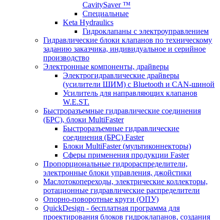
CavitySaver ™
Специальные
Keta Hydraulics
Гидроклапаны с электроуправлением
Гидравлические блоки клапанов по техническому
заданию заказчика, индивидуальное и серийное
производство
Электронные компоненты, драйверы
Электрогидравлические драйверы
(усилители ШИМ) с Bluetooth и CAN-шиной
Усилитель для направляющих клапанов
W.E.ST.
Быстроразъемные гидравлические соединения
(БРС), блоки MultiFaster
Быстроразъемные гидравлические
соединения (БРС) Faster
Блоки MultiFaster (мультиконнекторы)
Сферы применения продукции Faster
Пропорциональные гидрораспределители,
электронные блоки управления, джойстики
Маслотокопереходы, электрические коллекторы,
ротационные гидравлические распределители
Опорно-поворотные круги (ОПУ)
QuickDesign - бесплатная программа для
проектирования блоков гидроклапанов, создания