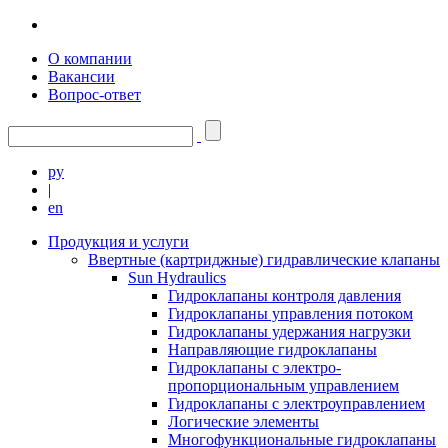
О компании
Вакансии
Вопрос-ответ
ру
|
en
Продукция и услуги
Ввертные (картриджные) гидравлические клапаны
Sun Hydraulics
Гидроклапаны контроля давления
Гидроклапаны управления потоком
Гидроклапаны удержания нагрузки
Направляющие гидроклапаны
Гидроклапаны с электро-
пропорциональным управлением
Гидроклапаны с электроуправлением
Логические элементы
Многофункциональные гидроклапаны