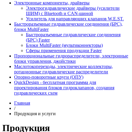
Электронные компоненты, драйверы
Электрогидравлические драйверы (усилители
ШИМ) с Bluetooth и CAN-шиной
Усилитель для направляющих клапанов W.E.ST.
Быстроразъемные гидравлические соединения (БРС),
блоки MultiFaster
Быстроразъемные гидравлические соединения
(БРС) Faster
Блоки MultiFaster (мультиконнекторы)
Сферы применения продукции Faster
Пропорциональные гидрораспределители, электронные
блоки управления, джойстики
Маслотокопереходы, электрические коллекторы,
ротационные гидравлические распределители
Опорно-поворотные круги (ОПУ)
QuickDesign - бесплатная программа для
проектирования блоков гидроклапанов, создания
гидравлических схем
Главная
/
Продукция и услуги
Продукция