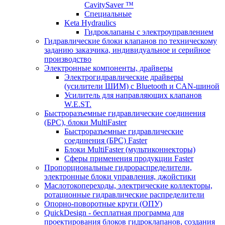
CavitySaver ™
Специальные
Keta Hydraulics
Гидроклапаны с электроуправлением
Гидравлические блоки клапанов по техническому
заданию заказчика, индивидуальное и серийное
производство
Электронные компоненты, драйверы
Электрогидравлические драйверы
(усилители ШИМ) с Bluetooth и CAN-шиной
Усилитель для направляющих клапанов
W.E.ST.
Быстроразъемные гидравлические соединения
(БРС), блоки MultiFaster
Быстроразъемные гидравлические
соединения (БРС) Faster
Блоки MultiFaster (мультиконнекторы)
Сферы применения продукции Faster
Пропорциональные гидрораспределители,
электронные блоки управления, джойстики
Маслотокопереходы, электрические коллекторы,
ротационные гидравлические распределители
Опорно-поворотные круги (ОПУ)
QuickDesign - бесплатная программа для
проектирования блоков гидроклапанов, создания