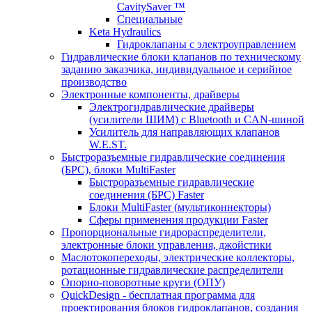
CavitySaver ™
Специальные
Keta Hydraulics
Гидроклапаны с электроуправлением
Гидравлические блоки клапанов по техническому
заданию заказчика, индивидуальное и серийное
производство
Электронные компоненты, драйверы
Электрогидравлические драйверы
(усилители ШИМ) с Bluetooth и CAN-шиной
Усилитель для направляющих клапанов
W.E.ST.
Быстроразъемные гидравлические соединения
(БРС), блоки MultiFaster
Быстроразъемные гидравлические
соединения (БРС) Faster
Блоки MultiFaster (мультиконнекторы)
Сферы применения продукции Faster
Пропорциональные гидрораспределители,
электронные блоки управления, джойстики
Маслотокопереходы, электрические коллекторы,
ротационные гидравлические распределители
Опорно-поворотные круги (ОПУ)
QuickDesign - бесплатная программа для
проектирования блоков гидроклапанов, создания