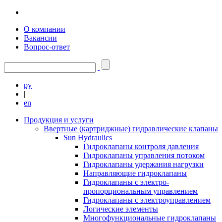
О компании
Вакансии
Вопрос-ответ
ру
|
en
Продукция и услуги
Ввертные (картриджные) гидравлические клапаны
Sun Hydraulics
Гидроклапаны контроля давления
Гидроклапаны управления потоком
Гидроклапаны удержания нагрузки
Направляющие гидроклапаны
Гидроклапаны с электро-
пропорциональным управлением
Гидроклапаны с электроуправлением
Логические элементы
Многофункциональные гидроклапаны