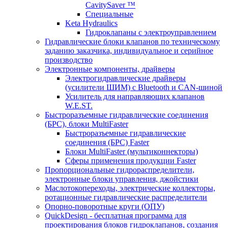
CavitySaver ™
Специальные
Keta Hydraulics
Гидроклапаны с электроуправлением
Гидравлические блоки клапанов по техническому
заданию заказчика, индивидуальное и серийное
производство
Электронные компоненты, драйверы
Электрогидравлические драйверы
(усилители ШИМ) с Bluetooth и CAN-шиной
Усилитель для направляющих клапанов
W.E.ST.
Быстроразъемные гидравлические соединения
(БРС), блоки MultiFaster
Быстроразъемные гидравлические
соединения (БРС) Faster
Блоки MultiFaster (мультиконнекторы)
Сферы применения продукции Faster
Пропорциональные гидрораспределители,
электронные блоки управления, джойстики
Маслотокопереходы, электрические коллекторы,
ротационные гидравлические распределители
Опорно-поворотные круги (ОПУ)
QuickDesign - бесплатная программа для
проектирования блоков гидроклапанов, создания