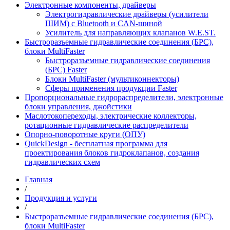
Электронные компоненты, драйверы
Электрогидравлические драйверы (усилители
ШИМ) с Bluetooth и CAN-шиной
Усилитель для направляющих клапанов W.E.ST.
Быстроразъемные гидравлические соединения (БРС),
блоки MultiFaster
Быстроразъемные гидравлические соединения
(БРС) Faster
Блоки MultiFaster (мультиконнекторы)
Сферы применения продукции Faster
Пропорциональные гидрораспределители, электронные
блоки управления, джойстики
Маслотокопереходы, электрические коллекторы,
ротационные гидравлические распределители
Опорно-поворотные круги (ОПУ)
QuickDesign - бесплатная программа для
проектирования блоков гидроклапанов, создания
гидравлических схем
Главная
/
Продукция и услуги
/
Быстроразъемные гидравлические соединения (БРС),
блоки MultiFaster