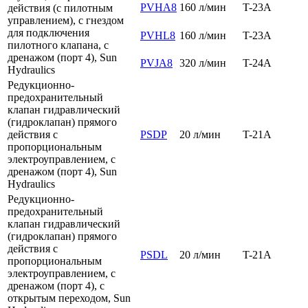
PVHA8
160 л/мин
T-23A
действия (с пилотным
управлением), с гнездом
для подключения
PVHL8
160 л/мин
T-23A
пилотного клапана, с
дренажом (порт 4), Sun
PVJA8
320 л/мин
T-24A
Hydraulics
Редукционно-
предохранительный
клапан гидравлический
(гидроклапан) прямого
действия с
PSDP
20 л/мин
T-21A
пропорциональным
электроуправлением, с
дренажом (порт 4), Sun
Hydraulics
Редукционно-
предохранительный
клапан гидравлический
(гидроклапан) прямого
действия с
PSDL
20 л/мин
T-21A
пропорциональным
электроуправлением, с
дренажом (порт 4), с
открытым переходом, Sun