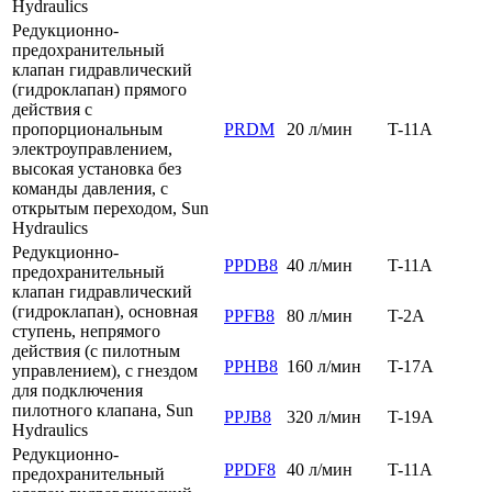
Hydraulics
Редукционно-
предохранительный
клапан гидравлический
(гидроклапан) прямого
действия с
пропорциональным
PRDM
20 л/мин
T-11A
электроуправлением,
высокая установка без
команды давления, с
открытым переходом, Sun
Hydraulics
Редукционно-
PPDB8
40 л/мин
T-11A
предохранительный
клапан гидравлический
(гидроклапан), основная
PPFB8
80 л/мин
T-2A
ступень, непрямого
действия (с пилотным
PPHB8
160 л/мин
T-17A
управлением), с гнездом
для подключения
пилотного клапана, Sun
PPJB8
320 л/мин
T-19A
Hydraulics
Редукционно-
PPDF8
40 л/мин
T-11A
предохранительный