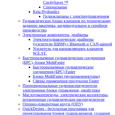
CavitySaver ™
Специальные
Keta Hydraulics
Гидроклапаны с электроуправлением
Гидравлические блоки клапанов по техническому
заданию заказчика, индивидуальное и серийное
производство
Электронные компоненты, драйверы
Электрогидравлические драйверы
(усилители ШИМ) с Bluetooth и CAN-шиной
Усилитель для направляющих клапанов
W.E.ST.
Быстроразъемные гидравлические соединения
(БРС), блоки MultiFaster
Быстроразъемные гидравлические
соединения (БРС) Faster
Блоки MultiFaster (мультиконнекторы)
Сферы применения продукции Faster
Пропорциональные гидрораспределители,
электронные блоки управления, джойстики
Маслотокопереходы, электрические коллекторы,
ротационные гидравлические распределители
Опорно-поворотные круги (ОПУ)
QuickDesign - бесплатная программа для
проектирования блоков гидроклапанов, создания