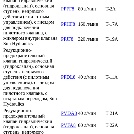
клапан гидравлический
(гидроклапан), основная
PPFF8
80 л/мин
T-2A
ступень, непрямого
действия (с пилотным
управлением), с гнездом
PPHF8
160 л/мин
T-17A
для подключения
пилотного клапана, с
жиклером внутри клапана,
PPJF8
320 л/мин
T-19A
Sun Hydraulics
Редукционно-
предохранительный
клапан гидравлический
(гидроклапан), основная
ступень, непрямого
действия (с пилотным
PPDL8
40 л/мин
T-11A
управлением), с гнездом
для подключения
пилотного клапана, с
открытым переходом, Sun
Hydraulics
Редукционно-
PVDA8
40 л/мин
T-21A
предохранительный
клапан гидравлический
PVFA8
80 л/мин
T-22A
(гидроклапан), основная
ступень, непрямого