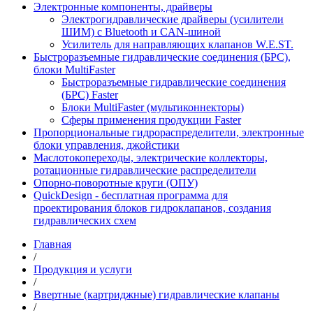
Электронные компоненты, драйверы
Электрогидравлические драйверы (усилители
ШИМ) с Bluetooth и CAN-шиной
Усилитель для направляющих клапанов W.E.ST.
Быстроразъемные гидравлические соединения (БРС),
блоки MultiFaster
Быстроразъемные гидравлические соединения
(БРС) Faster
Блоки MultiFaster (мультиконнекторы)
Сферы применения продукции Faster
Пропорциональные гидрораспределители, электронные
блоки управления, джойстики
Маслотокопереходы, электрические коллекторы,
ротационные гидравлические распределители
Опорно-поворотные круги (ОПУ)
QuickDesign - бесплатная программа для
проектирования блоков гидроклапанов, создания
гидравлических схем
Главная
/
Продукция и услуги
/
Ввертные (картриджные) гидравлические клапаны
/