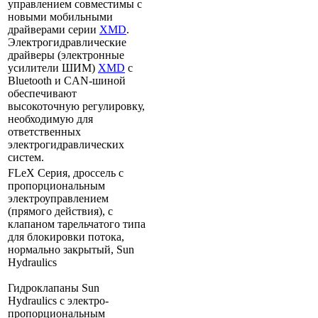
управлением совместимы с
новыми мобильными
драйверами серии
XMD
.
Электрогидравлические
драйверы (электронные
усилители ШИМ)
XMD
с
Bluetooth и CAN-шиной
обеспечивают
высокоточную регулировку,
необходимую для
ответственных
электрогидравлических
систем.
FLeX Серия, дроссель с
пропорциональным
электроуправлением
(прямого действия), с
клапаном тарельчатого типа
для блокировки потока,
нормально закрытый, Sun
Hydraulics
Гидроклапаны Sun
Hydraulics с электро-
пропорциональным