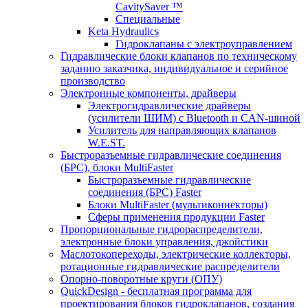
CavitySaver ™
Специальные
Keta Hydraulics
Гидроклапаны с электроуправлением
Гидравлические блоки клапанов по техническому
заданию заказчика, индивидуальное и серийное
производство
Электронные компоненты, драйверы
Электрогидравлические драйверы
(усилители ШИМ) с Bluetooth и CAN-шиной
Усилитель для направляющих клапанов
W.E.ST.
Быстроразъемные гидравлические соединения
(БРС), блоки MultiFaster
Быстроразъемные гидравлические
соединения (БРС) Faster
Блоки MultiFaster (мультиконнекторы)
Сферы применения продукции Faster
Пропорциональные гидрораспределители,
электронные блоки управления, джойстики
Маслотокопереходы, электрические коллекторы,
ротационные гидравлические распределители
Опорно-поворотные круги (ОПУ)
QuickDesign - бесплатная программа для
проектирования блоков гидроклапанов, создания