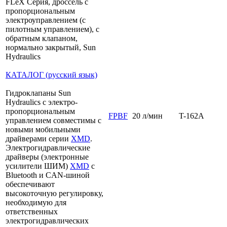
FLeX Серия, дроссель с
пропорциональным
электроуправлением (с
пилотным управлением), с
обратным клапаном,
нормально закрытый, Sun
Hydraulics
КАТАЛОГ (русский язык)
Гидроклапаны Sun
Hydraulics с электро-
пропорциональным
FPBF
20 л/мин
T-162A
управлением совместимы с
новыми мобильными
драйверами серии
XMD
.
Электрогидравлические
драйверы (электронные
усилители ШИМ)
XMD
с
Bluetooth и CAN-шиной
обеспечивают
высокоточную регулировку,
необходимую для
ответственных
электрогидравлических