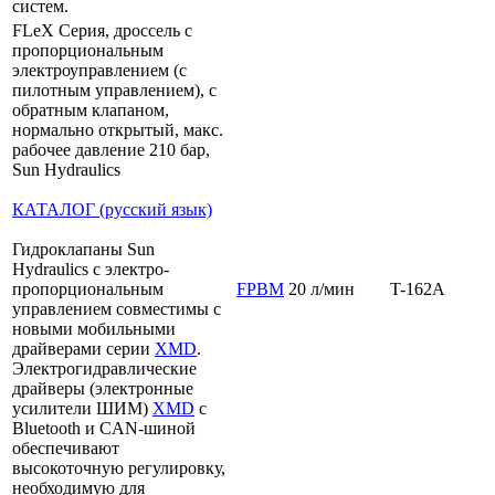
систем.
FLeX Серия, дроссель с
пропорциональным
электроуправлением (с
пилотным управлением), с
обратным клапаном,
нормально открытый, макс.
рабочее давление 210 бар,
Sun Hydraulics
КАТАЛОГ (русский язык)
Гидроклапаны Sun
Hydraulics с электро-
пропорциональным
FPBM
20 л/мин
T-162A
управлением совместимы с
новыми мобильными
драйверами серии
XMD
.
Электрогидравлические
драйверы (электронные
усилители ШИМ)
XMD
с
Bluetooth и CAN-шиной
обеспечивают
высокоточную регулировку,
необходимую для