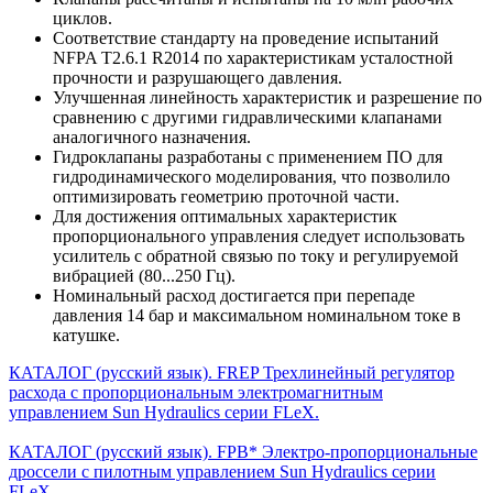
циклов.
Соответствие стандарту на проведение испытаний
NFPA T2.6.1 R2014 по характеристикам усталостной
прочности и разрушающего давления.
Улучшенная линейность характеристик и разрешение по
сравнению с другими гидравлическими клапанами
аналогичного назначения.
Гидроклапаны разработаны с применением ПО для
гидродинамического моделирования, что позволило
оптимизировать геометрию проточной части.
Для достижения оптимальных характеристик
пропорционального управления следует использовать
усилитель с обратной связью по току и регулируемой
вибрацией (80...250 Гц).
Номинальный расход достигается при перепаде
давления 14 бар и максимальном номинальном токе в
катушке.
КАТАЛОГ (русский язык). FREP Трехлинейный регулятор
расхода с пропорциональным электромагнитным
управлением Sun Hydraulics серии FLeX.
КАТАЛОГ (русский язык). FPB* Электро-пропорциональные
дроссели с пилотным управлением Sun Hydraulics серии
FLeX.