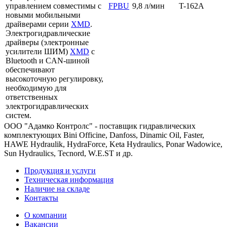
управлением совместимы с
FPBU
9,8 л/мин
T-162A
новыми мобильными
драйверами серии
XMD
.
Электрогидравлические
драйверы (электронные
усилители ШИМ)
XMD
с
Bluetooth и CAN-шиной
обеспечивают
высокоточную регулировку,
необходимую для
ответственных
электрогидравлических
систем.
ООО "Адамко Контролс" - поставщик гидравлических
комплектующих Bini Officine, Danfoss, Dinamic Oil, Faster,
HAWE Hydraulik, HydraForce, Keta Hydraulics, Ponar Wadowice,
Sun Hydraulics, Tecnord, W.E.ST и др.
Продукция и услуги
Техническая информация
Наличие на складе
Контакты
О компании
Вакансии