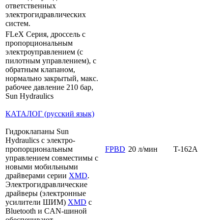
ответственных
электрогидравлических
систем.
FLeX Серия, дроссель с
пропорциональным
электроуправлением (с
пилотным управлением), с
обратным клапаном,
нормально закрытый, макс.
рабочее давление 210 бар,
Sun Hydraulics
КАТАЛОГ (русский язык)
Гидроклапаны Sun
Hydraulics с электро-
пропорциональным
FPBD
20 л/мин
T-162A
управлением совместимы с
новыми мобильными
драйверами серии
XMD
.
Электрогидравлические
драйверы (электронные
усилители ШИМ)
XMD
с
Bluetooth и CAN-шиной
обеспечивают