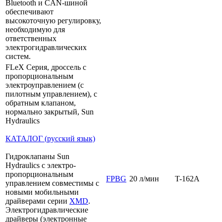
Bluetooth и CAN-шиной
обеспечивают
высокоточную регулировку,
необходимую для
ответственных
электрогидравлических
систем.
FLeX Серия, дроссель с
пропорциональным
электроуправлением (с
пилотным управлением), с
обратным клапаном,
нормально закрытый, Sun
Hydraulics
КАТАЛОГ (русский язык)
Гидроклапаны Sun
Hydraulics с электро-
пропорциональным
FPBG
20 л/мин
T-162A
управлением совместимы с
новыми мобильными
драйверами серии
XMD
.
Электрогидравлические
драйверы (электронные