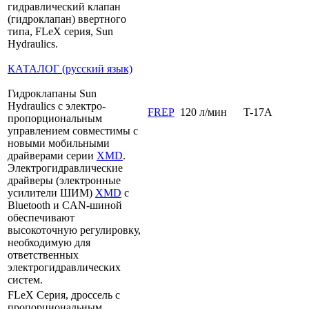
гидравлический клапан
(гидроклапан) ввертного
типа, FLeX серия, Sun
Hydraulics.
КАТАЛОГ (русский язык)
Гидроклапаны Sun
Hydraulics с электро-
FREP
120 л/мин
T-17A
пропорциональным
управлением совместимы с
новыми мобильными
драйверами серии
XMD
.
Электрогидравлические
драйверы (электронные
усилители ШИМ)
XMD
с
Bluetooth и CAN-шиной
обеспечивают
высокоточную регулировку,
необходимую для
ответственных
электрогидравлических
систем.
FLeX Серия, дроссель с
пропорциональным