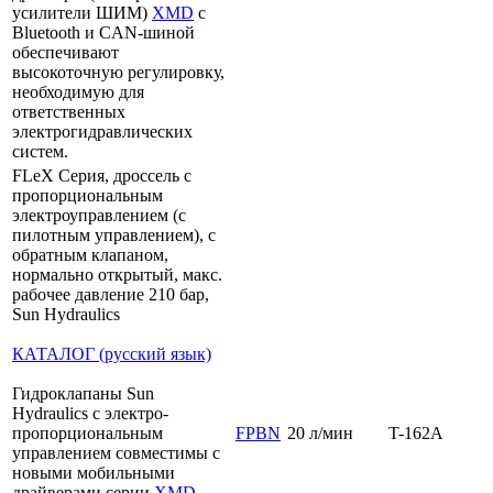
усилители ШИМ)
XMD
с
Bluetooth и CAN-шиной
обеспечивают
высокоточную регулировку,
необходимую для
ответственных
электрогидравлических
систем.
FLeX Серия, дроссель с
пропорциональным
электроуправлением (с
пилотным управлением), с
обратным клапаном,
нормально открытый, макс.
рабочее давление 210 бар,
Sun Hydraulics
КАТАЛОГ (русский язык)
Гидроклапаны Sun
Hydraulics с электро-
пропорциональным
FPBN
20 л/мин
T-162A
управлением совместимы с
новыми мобильными
драйверами серии
XMD
.