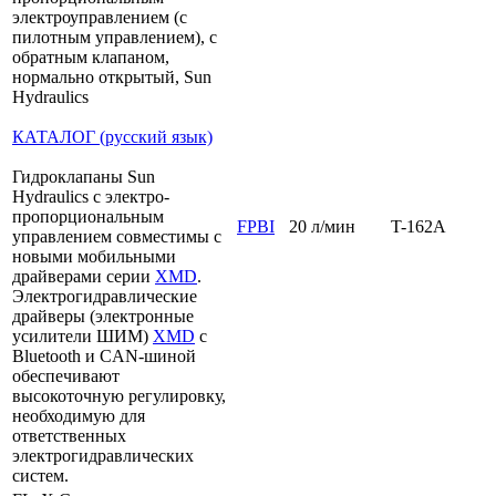
электроуправлением (с
пилотным управлением), с
обратным клапаном,
нормально открытый, Sun
Hydraulics
КАТАЛОГ (русский язык)
Гидроклапаны Sun
Hydraulics с электро-
пропорциональным
FPBI
20 л/мин
T-162A
управлением совместимы с
новыми мобильными
драйверами серии
XMD
.
Электрогидравлические
драйверы (электронные
усилители ШИМ)
XMD
с
Bluetooth и CAN-шиной
обеспечивают
высокоточную регулировку,
необходимую для
ответственных
электрогидравлических
систем.