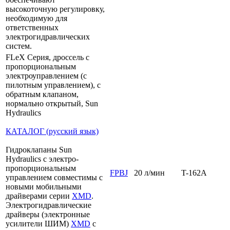
высокоточную регулировку,
необходимую для
ответственных
электрогидравлических
систем.
FLeX Серия, дроссель с
пропорциональным
электроуправлением (с
пилотным управлением), с
обратным клапаном,
нормально открытый, Sun
Hydraulics
КАТАЛОГ (русский язык)
Гидроклапаны Sun
Hydraulics с электро-
пропорциональным
FPBJ
20 л/мин
T-162A
управлением совместимы с
новыми мобильными
драйверами серии
XMD
.
Электрогидравлические
драйверы (электронные
усилители ШИМ)
XMD
с