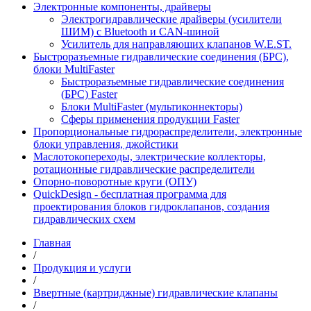
Электронные компоненты, драйверы
Электрогидравлические драйверы (усилители
ШИМ) с Bluetooth и CAN-шиной
Усилитель для направляющих клапанов W.E.ST.
Быстроразъемные гидравлические соединения (БРС),
блоки MultiFaster
Быстроразъемные гидравлические соединения
(БРС) Faster
Блоки MultiFaster (мультиконнекторы)
Сферы применения продукции Faster
Пропорциональные гидрораспределители, электронные
блоки управления, джойстики
Маслотокопереходы, электрические коллекторы,
ротационные гидравлические распределители
Опорно-поворотные круги (ОПУ)
QuickDesign - бесплатная программа для
проектирования блоков гидроклапанов, создания
гидравлических схем
Главная
/
Продукция и услуги
/
Ввертные (картриджные) гидравлические клапаны
/