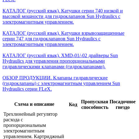
КАТАЛОГ (русский язык). Катушки серии 740 низкой и
высокой мощности для гидроклапанов Sun Hydraulics с
электромагнитным управлением.
КАТАЛОГ (русский язык). Катушки взрывозащищенные
серии 747 для гидроклапанов Sun Hydraulics с
электромагнитным управлением.
КАТАЛОГ (русский язык). XMD-01/-02 драйверы Sun
Hydraulics для управления пропорциональными
гидравлическими клапанами (гидроклапанами).
ОБЗОР ПРОДУКЦИИ. Клапаны гидравлические
(гидроклапаны) с электромагнитным управлением Sun
Hydraulics серии FLeX.
Пропускная
Посадочное
Схема и описание
Код
способность
гнездо
Трехлинейный регулятор
расхода с
пропорциональным
электромагнитным
управлением. Картриджный