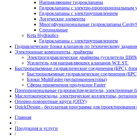
Направляющие гидроклапаны
Гидроклапаны с электро-пропорциональным 
Гидроклапаны с электроуправлением
Логические элементы
Многофункциональные гидроклапаны Cavity
Специальные
Keta Hydraulics
Гидроклапаны с электроуправлением
Гидравлические блоки клапанов по техническому заданию
Электронные компоненты, драйверы
Электрогидравлические драйверы (усилители ШИМ
Усилитель для направляющих клапанов W.E.ST.
Быстроразъемные гидравлические соединения (БРС), блок
Быстроразъемные гидравлические соединения (БРС)
Блоки MultiFaster (мультиконнекторы)
Сферы применения продукции Faster
Пропорциональные гидрораспределители, электронные б
Маслотокопереходы, электрические коллекторы, ротацио
Опорно-поворотные круги (ОПУ)
QuickDesign - бесплатная программа для проектирования
Главная
/
Продукция и услуги
/