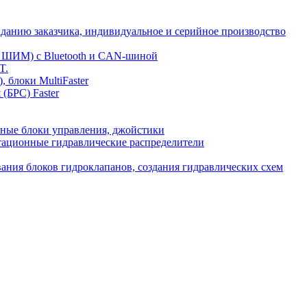
аданию заказчика, индивидуальное и серийное производство
и ШИМ) с Bluetooth и CAN-шиной
T.
 блоки MultiFaster
(БРС) Faster
ные блоки управления, джойстики
тационные гидравлические распределители
вания блоков гидроклапанов, создания гидравлических схем