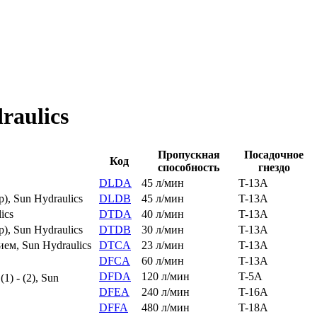
raulics
Пропускная
Посадочное
Код
способность
гнездо
DLDA
45 л/мин
T-13A
, Sun Hydraulics
DLDB
45 л/мин
T-13A
ics
DTDA
40 л/мин
T-13A
, Sun Hydraulics
DTDB
30 л/мин
T-13A
ем, Sun Hydraulics
DTCA
23 л/мин
T-13A
DFCA
60 л/мин
T-13A
DFDA
120 л/мин
T-5A
) - (2), Sun
DFEA
240 л/мин
T-16A
DFFA
480 л/мин
T-18A