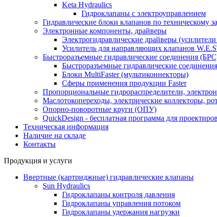
Keta Hydraulics
Гидроклапаны с электроуправлением
Гидравлические блоки клапанов по техническому з
Электронные компоненты, драйверы
Электрогидравлические драйверы (усилител
Усилитель для направляющих клапанов W.E.S
Быстроразъемные гидравлические соединения (БРС),
Быстроразъемные гидравлические соединения 
Блоки MultiFaster (мультиконнекторы)
Сферы применения продукции Faster
Пропорциональные гидрораспределители, электрон
Маслотокопереходы, электрические коллекторы, ро
Опорно-поворотные круги (ОПУ)
QuickDesign - бесплатная программа для проектиро
Техническая информация
Наличие на складе
Контакты
Продукция и услуги
Ввертные (картриджные) гидравлические клапаны
Sun Hydraulics
Гидроклапаны контроля давления
Гидроклапаны управления потоком
Гидроклапаны удержания нагрузки