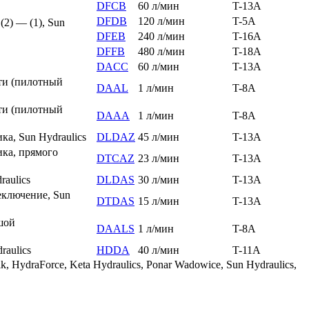
DFCB
60 л/мин
T-13A
DFDB
120 л/мин
T-5A
2) — (1), Sun
DFEB
240 л/мин
T-16A
DFFB
480 л/мин
T-18A
DACC
60 л/мин
T-13A
ти (пилотный
DAAL
1 л/мин
T-8A
ти (пилотный
DAAA
1 л/мин
T-8A
а, Sun Hydraulics
DLDAZ
45 л/мин
T-13A
ика, прямого
DTCAZ
23 л/мин
T-13A
aulics
DLDAS
30 л/мин
T-13A
еключение, Sun
DTDAS
15 л/мин
T-13A
шой
DAALS
1 л/мин
T-8A
aulics
HDDA
40 л/мин
T-11A
 HydraForce, Keta Hydraulics, Ponar Wadowice, Sun Hydraulics,