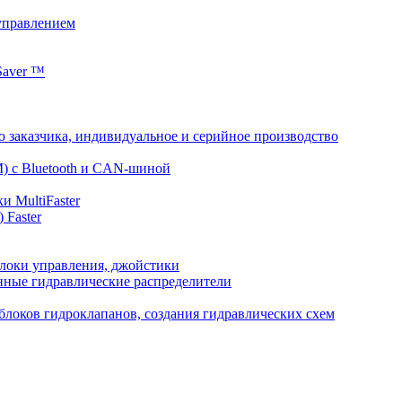
управлением
Saver ™
 заказчика, индивидуальное и серийное производство
) с Bluetooth и CAN-шиной
и MultiFaster
 Faster
локи управления, джойстики
нные гидравлические распределители
 блоков гидроклапанов, создания гидравлических схем