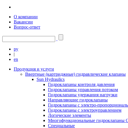
О компании
Вакансии
Вопрос-ответ
ру
|
en
Продукция и услуги
Ввертные (картриджные) гидравлические клапаны
Sun Hydraulics
Гидроклапаны контроля давления
Гидроклапаны управления потоком
Гидроклапаны удержания нагрузки
Направляющие гидроклапаны
Гидроклапаны с электро-пропорционал
Гидроклапаны с электроуправлением
Логические элементы
Многофункциональные гидроклапаны C
Специальные