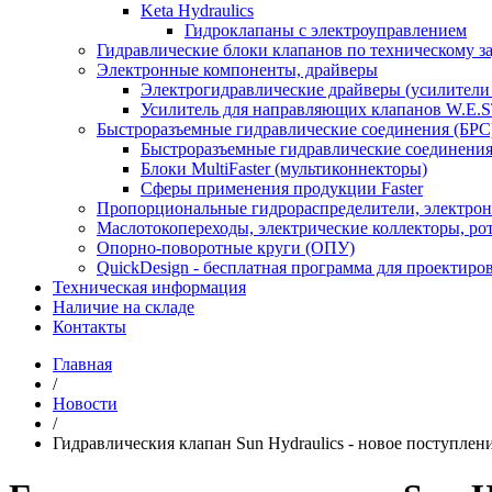
Keta Hydraulics
Гидроклапаны с электроуправлением
Гидравлические блоки клапанов по техническому з
Электронные компоненты, драйверы
Электрогидравлические драйверы (усилител
Усилитель для направляющих клапанов W.E.S
Быстроразъемные гидравлические соединения (БРС),
Быстроразъемные гидравлические соединения 
Блоки MultiFaster (мультиконнекторы)
Сферы применения продукции Faster
Пропорциональные гидрораспределители, электрон
Маслотокопереходы, электрические коллекторы, ро
Опорно-поворотные круги (ОПУ)
QuickDesign - бесплатная программа для проектиро
Техническая информация
Наличие на складе
Контакты
Главная
/
Новости
/
Гидравлическия клапан Sun Hydraulics - новое поступлени