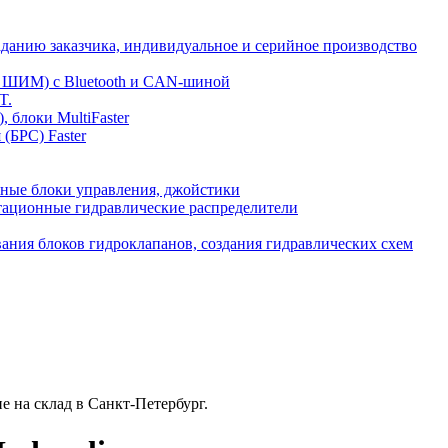
аданию заказчика, индивидуальное и серийное производство
и ШИМ) с Bluetooth и CAN-шиной
T.
 блоки MultiFaster
(БРС) Faster
ные блоки управления, джойстики
тационные гидравлические распределители
вания блоков гидроклапанов, создания гидравлических схем
е на склад в Санкт-Петербург.