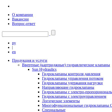
О компании
Вакансии
Вопрос-ответ
ру
|
en
Продукция и услуги
Ввертные (картриджные) гидравлические клапаны
Sun Hydraulics
Гидроклапаны контроля давления
Гидроклапаны управления потоком
Гидроклапаны удержания нагрузки
Направляющие гидроклапаны
Гидроклапаны с электро-пропорционал
Гидроклапаны с электроуправлением
Логические элементы
Многофункциональные гидроклапаны C
Специальные