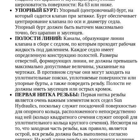
шероховатость поверхности: Ra 63 или ниже.
УПОРНЫЙ БУРТ:
Упорный (центровочный) бурт, на
который садится клапан при затяжке. Бурт обеспечивает
центрирование клапана по оси и диаметру седла.
Упорный бурт должен быть выточен максимально
точно, без царапин и заусенцев.
ПОЛОСТИ ЛИНИЙ:
Каналы, образующие линии
клапана в сборе с седлом, по которым проходит рабочая
жидкость под давлением. Каждое седло имеет
определенную конструкцию полостей. Размеры
отверстий, формирующих линии, не должны превышать
максимально допустимые величины, указанные на
чертежах. В противном случае они могут заходить на
уплотнительные пояски, уплотняемые поверхности или
упорные бурты, а также повредить резьбу. Полости не
должны иметь заусенцев или острых кромок.
ПЕРВАЯ НИТКА РЕЗЬБЫ:
Первая нитка резьбы
является очень важным элементом всех седел Sun
Hydraulics, поскольку служит посадочной поверхностью
для опорного кольца, расположенного непосредственно
над ней (кольцо квадратного сечения служит опорой для
уплотнительного кольца круглого сечения). Несмотря на
то, что заходная часть резьбы, как правило, является
острой, вся резьба должна быть выполнена согласно
чертежу. На всей длине резьбы не допускается наличие