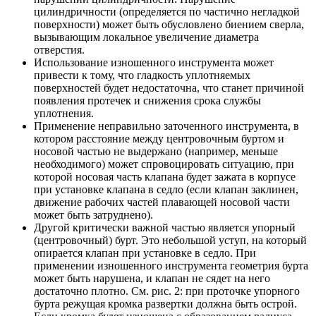
цилиндричности (определяется по частично негладкой
поверхности) может быть обусловлено биением сверла,
вызывающим локальное увеличение диаметра
отверстия.
Использование изношенного инструмента может
привести к тому, что гладкость уплотняемых
поверхностей будет недостаточна, что станет причиной
появления протечек и снижения срока службы
уплотнения.
Применение неправильно заточенного инструмента, в
котором расстояние между центровочным буртом и
носовой частью не выдержано (например, меньше
необходимого) может спровоцировать ситуацию, при
которой носовая часть клапана будет зажата в корпусе
при установке клапана в седло (если клапан заклинен,
движение рабочих частей плавающей носовой части
может быть затруднено).
Другой критически важной частью является упорный
(центровочный) бурт. Это небольшой уступ, на который
опирается клапан при установке в седло. При
применении изношенного инструмента геометрия бурта
может быть нарушена, и клапан не сядет на него
достаточно плотно. См. рис. 2: при проточке упорного
бурта режущая кромка развертки должна быть острой.