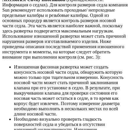
Информация о седлах). Для контроля размеров седла компания
Sun рекомендует использовать проходные/ непроходные
предельные калибры и резьбовые калибры. Одной из
основных процедур является контроль размеров носовой
части седла. Эта часть является наиболее важной, поскольку
здесь развертка подвергается максимальным нагрузкам.
Использование изношенной развертки может стать причиной
нарушения размеров изготавливаемого изделия. Ниже
приведены описания последствий применения изношенного
инструмента и моменты, на которые следует обратить
внимание при выполнении контроля (см. рис. 3):
Изношенная фасонная развертка может создать
конусность носовой части седла, обнаружить которую
можно только при тщательном измерении. Конусность
носовой части может стать причиной заклинивания
клапана при его установке в седло. В результате, при
выкручивании клапана для проверки состояния его
носовая часть может остаться в седле, в то время как
корпус будет извлечен. Поэтому измерение диаметра
необходимо выполнять в нескольких местах по всей
длине носовой части.
Необходимо визуально проверить гладкость
поверхностей седла и убедиться в отсутствии
нарушений цилиндричности. Нарушение