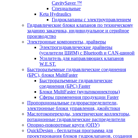
CavitySaver ™
Специальные
Keta Hydraulics
Гидроклапаны с электроуправлением
Гидравлические блоки клапанов по техническому
заданию заказчика, индивидуальное и серийное
производство
Электронные компоненты, драйверы
Электрогидравлические драйверы
(усилители ШИМ) с Bluetooth и CAN-шиной
Усилитель для направляющих клапанов
W.E.ST.
Быстроразъемные гидравлические соединения
(БРС), блоки MultiFaster
Быстроразъемные гидравлические
соединения (БРС) Faster
Блоки MultiFaster (мультиконнекторы)
Сферы применения продукции Faster
Пропорциональные гидрораспределители,
электронные блоки управления, джойстики
Маслотокопереходы, электрические коллекторы,
ротационные гидравлические распределители
Опорно-поворотные круги (ОПУ)
QuickDesign - бесплатная программа для
проектирования блоков гидроклапанов, создания