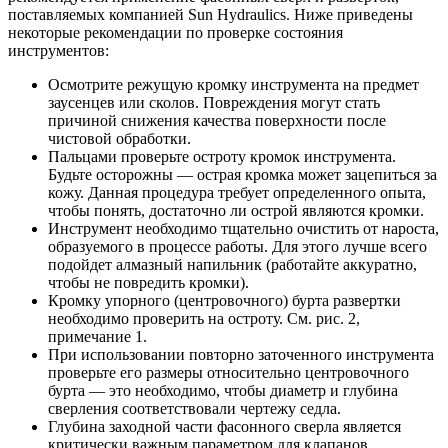
поставляемых компанией Sun Hydraulics. Ниже приведены
некоторые рекомендации по проверке состояния
инструментов:
Осмотрите режущую кромку инструмента на предмет
заусенцев или сколов. Повреждения могут стать
причиной снижения качества поверхности после
чистовой обработки.
Пальцами проверьте остроту кромок инструмента.
Будьте осторожны — острая кромка может зацепиться за
кожу. Данная процедура требует определенного опыта,
чтобы понять, достаточно ли острой являются кромки.
Инструмент необходимо тщательно очистить от нароста,
образуемого в процессе работы. Для этого лучше всего
подойдет алмазный напильник (работайте аккуратно,
чтобы не повредить кромки).
Кромку упорного (центровочного) бурта развертки
необходимо проверить на остроту. См. рис. 2,
примечание 1.
При использовании повторно заточенного инструмента
проверьте его размеры относительно центровочного
бурта — это необходимо, чтобы диаметр и глубина
сверления соответствовали чертежу седла.
Глубина заходной части фасонного сверла является
критически важным параметром для клапанов,