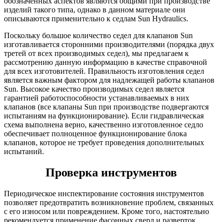
обозначенных аспектов являются общими при производстве
изделий такого типа, однако в данном материале они
описываются применительно к седлам Sun Hydraulics.
Поскольку большое количество седел для клапанов Sun
изготавливается сторонними производителями (порядка двух
третей от всех производимых седел), мы предлагаем к
рассмотрению данную информацию в качестве справочной
для всех изготовителей. Правильность изготовления седел
является важным фактором для надлежащей работы клапанов
Sun. Высокое качество производимых седел является
гарантией работоспособности устанавливаемых в них
клапанов (все клапаны Sun при производстве подвергаются
испытаниям на функционирование). Если гидравлическая
схема выполнена верно, качественно изготовленное седло
обеспечивает полноценное функционирование блока
клапанов, которое не требует проведения дополнительных
испытаний.
Проверка инструментов
Периодическое инспектирование состояния инструментов
позволяет предотвратить возникновение проблем, связанных
с его износом или повреждением. Кроме того, настоятельно
рекомендуется применение фасонных сверл и разверток,