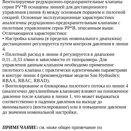
Вентилируемые редукционно-предохранительные клапаны
серии PV*B оснащены линией для дистанционного
управления (линия 4) между основным поршнем и пилотной
секцией. Основные эксплуатационные характеристики
аналогичны редукционно-предохранительным клапанам с
пилотным управлением серии PP*B, описанным выше.
Отличающиеся характеристики:
• Настройка клапана (в пределах номинального диапазона)
дистанционно регулируется путем контроля давления в линии
4.
• Пилотный расход в линии 4 регулируется в диапазоне
0,11...0,33 л/мин в зависимости от типоразмера. Для
управления данным клапаном необходимо применение
пилотного клапана с практически идентичными параметрами
в контуре линии 4 (рекомендуемые модели Sun Hydraulics:
RBAA, RBAC, RBAD).
• Вентилирование и блокировка пилотного потока из линии 4
(аналогично двухлинейным клапанам) влияют на пониженное
давление после клапана в линии 1, что может выражаться
соответственно в падении давления на выходе до
минимального (вентилирование) или в повышении давления
до значения номинальной настройки.
ПРИМЕЧАНИЕ:
см. ниже общее примечание по