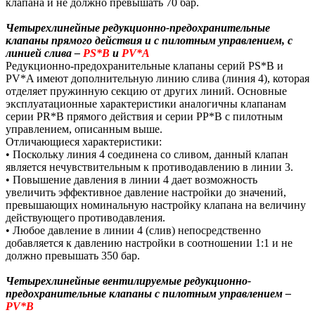
клапана и не должно превышать 70 бар.
Четырехлинейные редукционно-предохранительные
клапаны прямого действия и с пилотным управлением, с
линией слива –
PS*B
и
PV*A
Редукционно-предохранительные клапаны серий PS*B и
PV*A имеют дополнительную линию слива (линия 4), которая
отделяет пружинную секцию от других линий. Основные
эксплуатационные характеристики аналогичны клапанам
серии PR*B прямого действия и серии PP*B с пилотным
управлением, описанным выше.
Отличающиеся характеристики:
• Поскольку линия 4 соединена со сливом, данный клапан
является нечувствительным к противодавлению в линии 3.
• Повышение давления в линии 4 дает возможность
увеличить эффективное давление настройки до значений,
превышающих номинальную настройку клапана на величину
действующего противодавления.
• Любое давление в линии 4 (слив) непосредственно
добавляется к давлению настройки в соотношении 1:1 и не
должно превышать 350 бар.
Четырехлинейные вентилируемые редукционно-
предохранительные клапаны с пилотным управлением –
PV*B