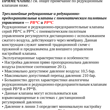
ПРИМЕЧАНИЕ:
см. общее примечание по редукционным
клапанам ниже.
Трехлинейные редукционные и редукционно-
предохранительные клапаны с пневматическим пилотным
управлением —
PB*C
и
PP*C
Редукционные и редукционно-предохранительные клапаны
серий PB*C и PP*C с пневматическим пилотным
управлением регулируются дистанционно с использованием
сжатого воздуха, действующего через мембрану. Данная
конструкция служит заменой традиционной схеме с
пружиной и предназначена для внешнего управления
настройкой клапана.
Эксплуатационные характеристики и особенности:
• Настройка давления прямо пропорциональна давлению
воздуха (пилотное соотношение 20:1).
• Максимально допустимое давление воздуха: 10,5 бар.
• Максимально допустимый перепад давления: 210 бар.
• Большинство других характеристики аналогичны
редукционным и редукционно-предохранительным клапанам
серий PB*B и PP*B.
• Данные клапаны могут использоваться как
взрывозащищенные в системах с дистанционной
регулировкой давления.
• Давление в линии 3 определяет минимальную настройку