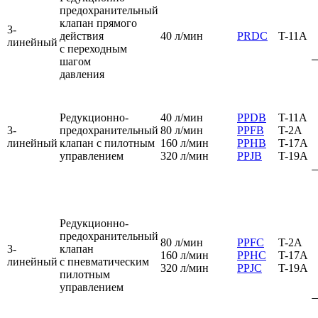
предохранительный
клапан прямого
3-
действия
40 л/мин
PRDC
T-11A
линейный
с переходным
шагом
давления
Редукционно-
40 л/мин
PPDB
T-11A
3-
предохранительный
80 л/мин
PPFB
T-2A
линейный
клапан с пилотным
160 л/мин
PPHB
T-17A
управлением
320 л/мин
PPJB
T-19A
Редукционно-
предохранительный
80 л/мин
PPFC
T-2A
3-
клапан
160 л/мин
PPHC
T-17A
линейный
с пневматическим
320 л/мин
PPJC
T-19A
пилотным
управлением