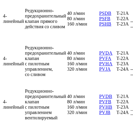
Редукционно-
40 л/мин
PSDB
T-21A
4-
предохранительный
80 л/мин
PSFB
T-22A
линейный
клапан прямого
160 л/мин
PSHB
T-23A
действия со сливом
Редукционно-
предохранительный
40 л/мин
PVDA
T-21A
4-
клапан
80 л/мин
PVFA
T-22A
линейный
с пилотным
160 л/мин
PVHA
T-23A
управлением,
320 л/мин
PVJA
T-24A
со сливом
Редукционно-
предохранительный
40 л/мин
PVDB
T-21A
4-
клапан
80 л/мин
PVFB
T-22A
линейный
с пилотным
160 л/мин
PVHB
T-23A
управлением
320 л/мин
PVJB
T-24A
вентилируемый