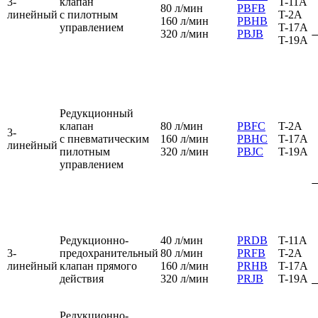
3-
клапан
T-11A
80 л/мин
PBFB
линейный
с пилотным
T-2A
160 л/мин
PBHB
управлением
T-17A
320 л/мин
PBJB
T-19A
Редукционный
клапан
80 л/мин
PBFC
T-2A
3-
с пневматическим
160 л/мин
PBHC
T-17A
линейный
пилотным
320 л/мин
PBJC
T-19A
управлением
Редукционно-
40 л/мин
PRDB
T-11A
3-
предохранительный
80 л/мин
PRFB
T-2A
линейный
клапан прямого
160 л/мин
PRHB
T-17A
действия
320 л/мин
PRJB
T-19A
Редукционно-