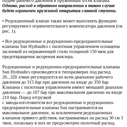
подаче рабочего давления в пружинный отсек клапана.
Однако, расход в обратном направлении в таком случае
будет ограничен пружиной открытия главной ступени.
• Редукционный клапан также может выполнять функцию
регулируемого ограничительного компенсатора давления (см.
рис. 1).
• Все редукционные и редукционно-предохранительные
клапаны Sun Hydraulics с пилотным управлением оснащены
заслонкой из нержавеющей стали толщиной 150 мкм для
предотвращения засорения жиклера.
Редукционные и редукционно-предохранительные клапаны
Sun Hydraulics производятся в типоразмерах под расход
20...320 л/мин регулируются во всем диапазоне рабочего
давления до 315 бар при давлении на входе до 350 бар.
Клапаны с пилотным управлением имеют меньший диапазон
давления — до 107 бар при максимальном давлении на входе
210 бар. Перед отгрузкой
с завода-изготовителя все редукционные и редукционно-
предохранительные клапаны Sun настраиваются на
максимальное давление, за исключением редукционных
клапанов прямого действия, настраиваемых на расход 30 см 3
/мин, поскольку в них не предусмотрен пилотный расход.