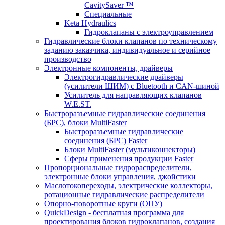
CavitySaver ™
Специальные
Keta Hydraulics
Гидроклапаны с электроуправлением
Гидравлические блоки клапанов по техническому
заданию заказчика, индивидуальное и серийное
производство
Электронные компоненты, драйверы
Электрогидравлические драйверы
(усилители ШИМ) с Bluetooth и CAN-шиной
Усилитель для направляющих клапанов
W.E.ST.
Быстроразъемные гидравлические соединения
(БРС), блоки MultiFaster
Быстроразъемные гидравлические
соединения (БРС) Faster
Блоки MultiFaster (мультиконнекторы)
Сферы применения продукции Faster
Пропорциональные гидрораспределители,
электронные блоки управления, джойстики
Маслотокопереходы, электрические коллекторы,
ротационные гидравлические распределители
Опорно-поворотные круги (ОПУ)
QuickDesign - бесплатная программа для
проектирования блоков гидроклапанов, создания