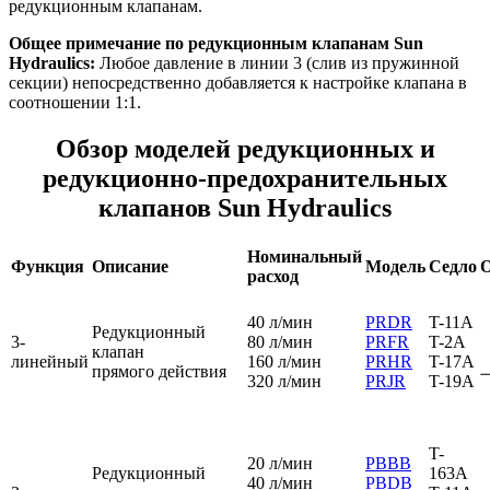
редукционным клапанам.
Общее примечание по редукционным клапанам Sun
Hydraulics:
Любое давление в линии 3 (слив из пружинной
секции) непосредственно добавляется к настройке клапана в
соотношении 1:1.
Обзор моделей редукционных и
редукционно-предохранительных
клапанов Sun Hydraulics
Номинальный
Функция
Описание
Модель
Седло
О
расход
40 л/мин
PRDR
T-11A
Редукционный
3-
80 л/мин
PRFR
T-2A
клапан
линейный
160 л/мин
PRHR
T-17A
прямого действия
320 л/мин
PRJR
T-19A
T-
20 л/мин
PBBB
Редукционный
163A
40 л/мин
PBDB